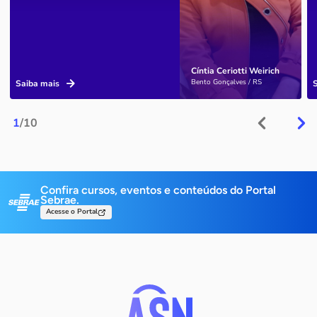
Cíntia Ceriotti Weirich
Bento Gonçalves / RS
Saiba mais
1
/10
Confira cursos, eventos e conteúdos do Portal
Sebrae.
Acesse o Portal