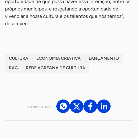
oportunidade de que possa haver essa interação, entre os
próprios munícipes, e resgatando a oportunidade de
vivenciar a nossa cultura e os talentos que nós temos”,
descreveu.
CULTURA
ECONOMIA CRIATIVA
LANÇAMENTO
RAC
REDE ACREANA DE CULTURA
COMPARTILHE
Acesse nossos canais de atendimento
Ficou com alguma dúvida?
.
Se
você é um profissional da imprensa, entre em contato pelo
imprensa@sebrae.com.br
fale com a ASN em cada UF
ou