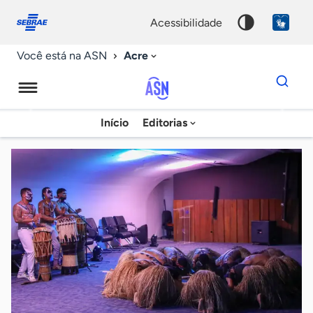
Fale
Acessibilidade
conosco
0
acessibilidade
9
Acre
Você está na ASN
Dados
para
busca
Agência
Início
Editorias
Palavra
Sebrae
chave
de
Notícias