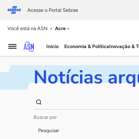
Fale
Acessibilidade
conosco
0
Acesse o Portal Sebrae
9
Acre
Você está na ASN
Início
Economia & Política
Inovação & T
Agência
Sebrae
Notícias ar
de
Notícias
Dados
Palavra
para
chave
busca
Pesquisar