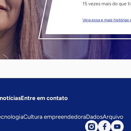
15 vezes mais do que ti
Veja essa e mais história
notícias
Entre em contato
ecnologia
Cultura empreendedora
Dados
Arquivo