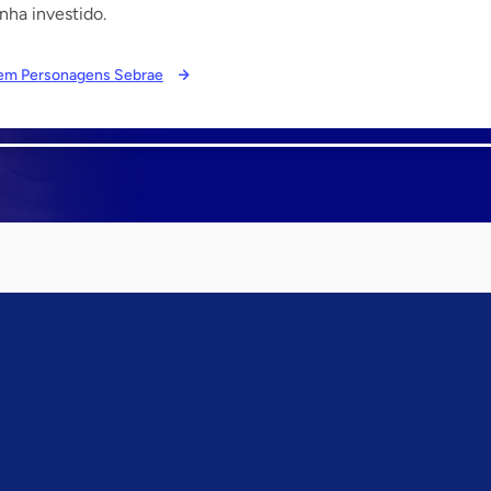
nha investido.
s em Personagens Sebrae