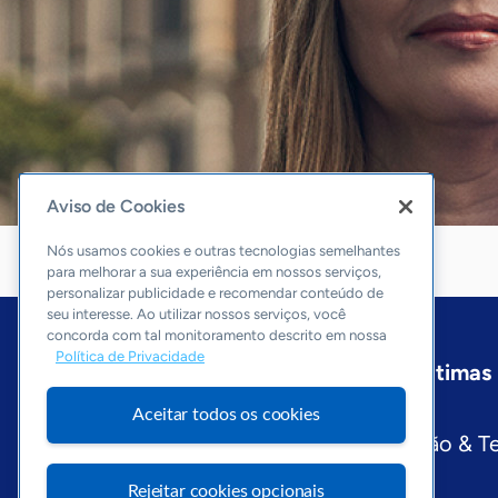
Aviso de Cookies
Nós usamos cookies e outras tecnologias semelhantes
para melhorar a sua experiência em nossos serviços,
personalizar publicidade e recomendar conteúdo de
seu interesse. Ao utilizar nossos serviços, você
concorda com tal monitoramento descrito em nossa
Política de Privacidade
Início
Acre
Sobre a ASN
Últimas 
Editorias
Aceitar todos os cookies
Economia & Política
Inovação & T
Visite o Portal Sebrae
Rejeitar cookies opcionais