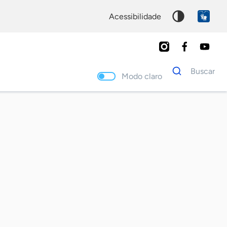
acessibilidade
Dados
Buscar
para
Modo claro
busca
Palavra
chave