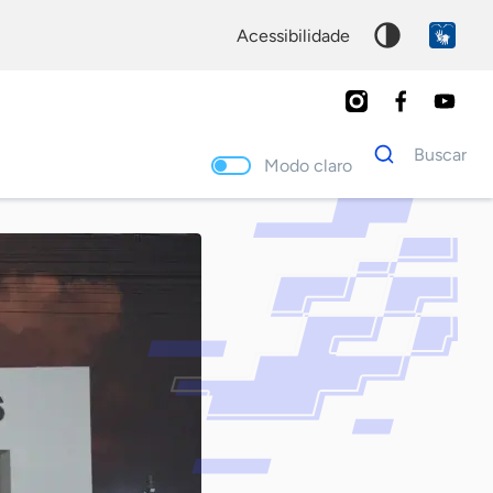
acessibilidade
Dados
Buscar
para
Modo claro
busca
Palavra
chave