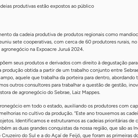
adeias produtivas estão expostos ao público
nto da cadeia produtiva de produtos regionais como mandioca
reuniu sete cooperativas, com cerca de 60 produtores rurais, n
ao agronegócio na Expoacre Juruá 2024.
expõem seus produtos e derivados com direito à degustação para
 produção obtida a partir de um trabalho conjunto entre Sebrae
ampo, aquele que trabalha da porteira para dentro, abordando 
Temos outros consultores para trabalhar a questão de gestão, ino
estora de agronegócio do Sebrae, Laiz Mappes.
gronegócio em todo o estado, auxiliando os produtores com ca
lhorias no cultivo da produção. “Este ano trouxemos as cade
ojetos. Identificamos e estruturamos as cadeias prioritárias de 
bém as duas grandes conquistas da nossa região, que são as I
 Cruzeiro do Sul e a do Açaí de Feijó, que foram as primeiras do