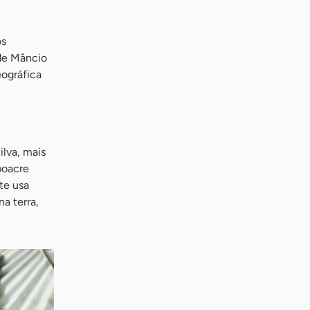
os
 de Mâncio
eográfica
ilva, mais
poacre
te usa
a terra,