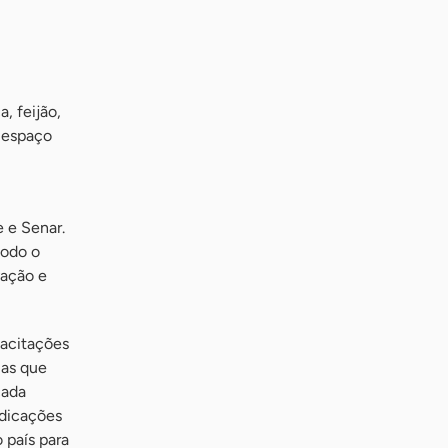
, feijão,
o espaço
 e Senar.
todo o
vação e
pacitações
ias que
cada
ndicações
 país para