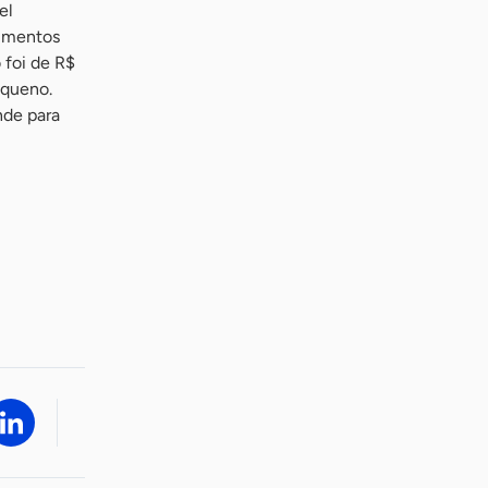
el
limentos
 foi de R$
equeno.
nde para