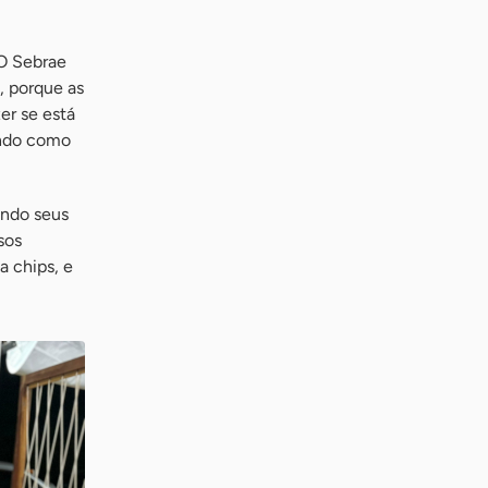
“O Sebrae
, porque as
er se está
ando como
ondo seus
sos
a chips, e