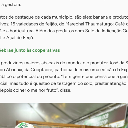
 a gestora.
tos de destaque de cada município, são eles: banana e produt
Alves; 15 variedades de feijão, de Marechal Thaumaturgo; Café
á e a horticultura. Além dos produtos com Selo de Indicação G
 e Açaí de Feijó.
Sebrae junto às cooperativas
produzir os maiores abacaxis do mundo, e o produtor José da S
o Abacaxi, da Cooptacre, participa de mais uma edição da Ex
blico o potencial do produto. “Tem gente que pensa que a gen
ial, mas tudo é questão de testagem do solo, prestar atenção n
epois colher o melhor fruto”, disse.