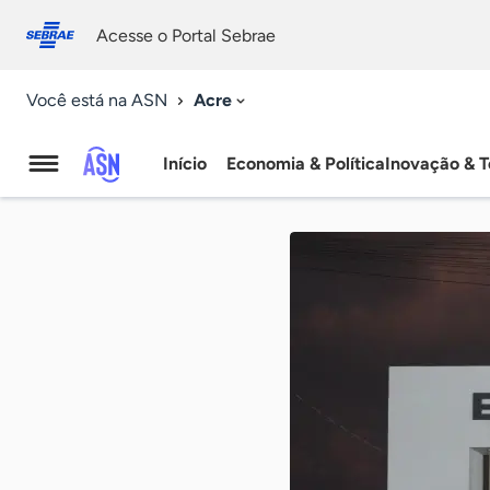
Fale
Acessibilidade
conosco
0
Acesse o Portal Sebrae
9
Acre
Você está na ASN
Início
Economia & Política
Inovação & T
Agência
Sebrae
de
Notícias