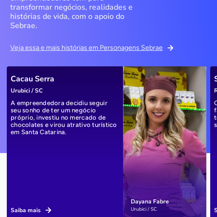
transformar negócios, realidades e
histórias de vida, com o apoio do
Sebrae.
Veja essa e mais histórias em Personagens Sebrae
Cacau Serra
Urubici / SC
R
A empreendedora decidiu seguir
seu sonho de ter um negócio
próprio, investiu no mercado de
chocolates e virou atrativo turístico
em Santa Catarina.
Dayana Fabre
Urubici / SC
Saiba mais