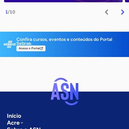
1
/10
Confira cursos, eventos e conteúdos do Portal
Sebrae.
Acesse o Portal
Início
Acre