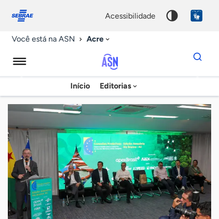
Fale
Acessibilidade
conosco
0
acessibilidade
9
Acre
Você está na ASN
Dados
para
busca
Agência
Início
Editorias
Palavra
Sebrae
chave
de
Notícias