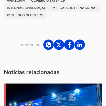
AMAZÔNIA
COMÉRCIO EXTERIOR
INTERNACIONALIZAÇÃO
MERCADO INTERNACIONAL
PEQUENOS NEGÓCIOS
COMPARTILHE
Acesse nossos canais de atendimento
Ficou com alguma dúvida?
.
Se
você é um profissional da imprensa, entre em contato pelo
imprensa@sebrae.com.br
fale com a ASN em cada UF
ou
Notícias relacionadas