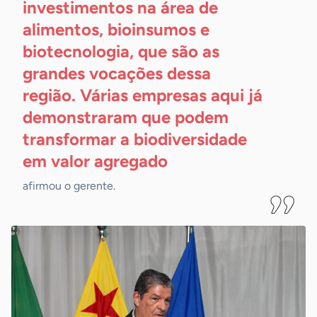
investimentos na área de
alimentos, bioinsumos e
biotecnologia, que são as
grandes vocações dessa
região. Várias empresas aqui já
demonstraram que podem
transformar a biodiversidade
em valor
agregado
afirmou o gerente.