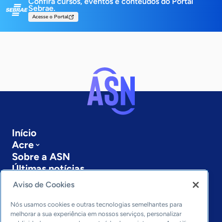
Confira cursos, eventos e conteúdos do Portal
Sebrae.
Acesse o Portal
Início
Acre
Sobre a ASN
Últimas notícias
Entre em contato
Aviso de Cookies
Editorias
Nós usamos cookies e outras tecnologias semelhantes para
Economia & Política
melhorar a sua experiência em nossos serviços, personalizar