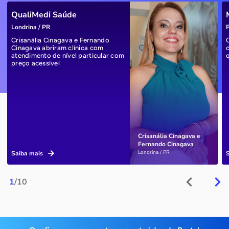
QualiMedi Saúde
Londrina / PR
P
Crisanália Cinagava e Fernando
Cinagava abriram clínica com
atendimento de nível particular com
preço acessível
Crisanália Cinagava e
Fernando Cinagava
Londrina / PR
Saiba mais
1
/10