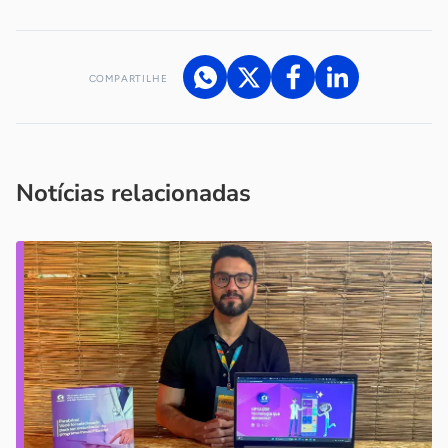
COMPARTILHE
Acesse nossos canais de atendimento
Ficou com alguma dúvida?
.
Se
você é um profissional da imprensa, entre em contato pelo
imprensa@sebrae.com.br
fale com a ASN em cada UF
ou
Notícias relacionadas