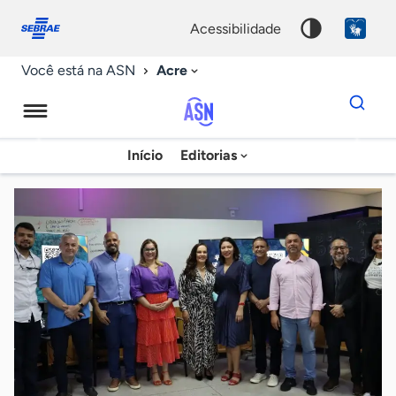
Fale
Acessibilidade
conosco
0
acessibilidade
9
Acre
Você está na ASN
Dados
para
busca
Agência
Início
Editorias
Palavra
Sebrae
chave
de
Notícias