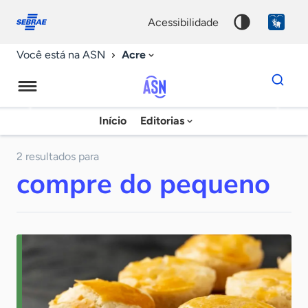
Fale
Acessibilidade
conosco
0
acessibilidade
9
Acre
Você está na ASN
Dados
para
busca
Agência
Início
Editorias
Palavra
Sebrae
chave
de
2 resultados para
compre do pequeno
Notícias