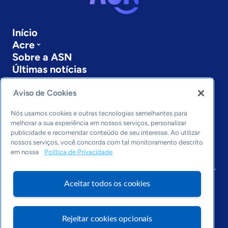
Início
Acre
Sobre a ASN
Últimas notícias
Entre em contato
Editorias
Aviso de Cookies
Economia & Política
Nós usamos cookies e outras tecnologias semelhantes para
melhorar a sua experiência em nossos serviços, personalizar
Inovação & Tecnologia
publicidade e recomendar conteúdo de seu interesse. Ao utilizar
Cultura empreendedora
nossos serviços, você concorda com tal monitoramento descrito
Dados
em nossa
Política de Privacidade
Arquivo
Aceitar todos os cookies
Rejeitar cookies opcionais