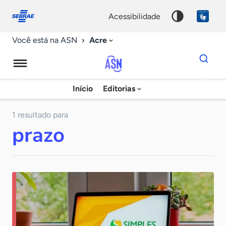
Fale
Acessibilidade
conosco
0
acessibilidade
9
Acre
Você está na ASN
Dados
para
busca
Agência
Início
Editorias
Palavra
Sebrae
chave
de
1 resultado para
prazo
Notícias