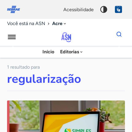
Fale
Acessibilidade
conosco
0
acessibilidade
9
Acre
Você está na ASN
Dados
para
busca
Agência
Início
Editorias
Palavra
Sebrae
chave
de
1 resultado para
regularização
Notícias