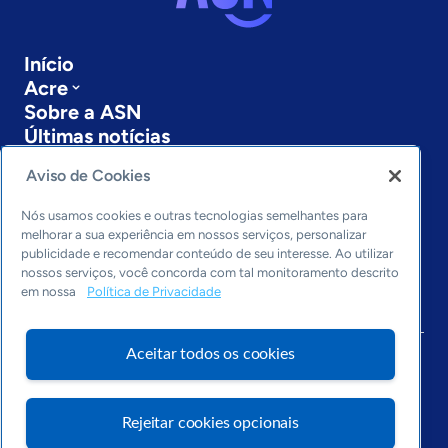
Início
Acre
Sobre a ASN
Últimas notícias
Entre em contato
Aviso de Cookies
Editorias
Nós usamos cookies e outras tecnologias semelhantes para
Economia & Política
melhorar a sua experiência em nossos serviços, personalizar
Inovação & Tecnologia
publicidade e recomendar conteúdo de seu interesse. Ao utilizar
Cultura empreendedora
nossos serviços, você concorda com tal monitoramento descrito
Dados
em nossa
Política de Privacidade
Arquivo
Aceitar todos os cookies
Rejeitar cookies opcionais