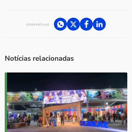
COMPARTILHE
Acesse nossos canais de atendimento
Ficou com alguma dúvida?
.
Se
você é um profissional da imprensa, entre em contato pelo
imprensa@sebrae.com.br
fale com a ASN em cada UF
ou
Notícias relacionadas