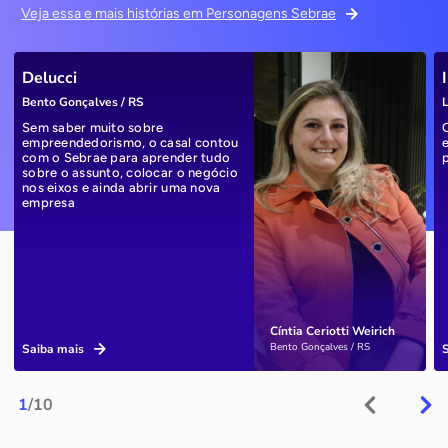
Veja essa e mais histórias em Personagens Sebrae
Delucci
Bento Gonçalves / RS
L
Sem saber muito sobre
empreendedorismo, o casal contou
com o Sebrae para aprender tudo
sobre o assunto, colocar o negócio
nos eixos e ainda abrir uma nova
empresa
Cíntia Ceriotti Weirich
Bento Gonçalves / RS
Saiba mais
1
/10