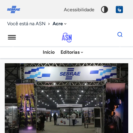
Fale
Acessibilidade
conosco
0
acessibilidade
9
Acre
Você está na ASN
Dados
para
busca
Agência
Início
Editorias
Palavra
Sebrae
chave
de
Notícias