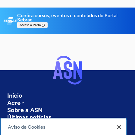
Confira cursos, eventos e conteúdos do Portal
Sebrae.
Acesse o Portal
Início
Acre
Sobre a ASN
Últimas notícias
Entre em contato
Aviso de Cookies
Editorias