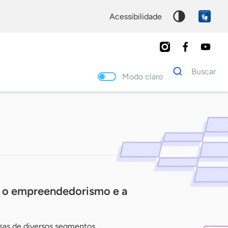
acessibilidade
Dados
Buscar
para
Modo claro
busca
Palavra
chave
 o empreendedorismo e a
as de diversos segmentos