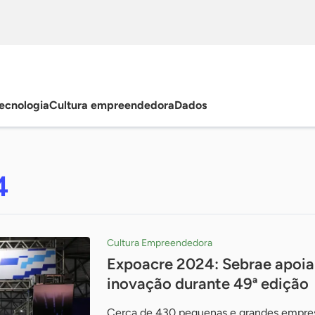
ecnologia
Cultura empreendedora
Dados
4
Cultura Empreendedora
Expoacre 2024: Sebrae apoia
inovação durante 49ª edição
Cerca de 430 pequenas e grandes empres