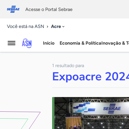
Fale
Acessibilidade
conosco
0
Acesse o Portal Sebrae
9
Acre
Você está na ASN
Início
Economia & Política
Inovação & T
Agência
Sebrae
1 resultado para
de
Expoacre 202
Notícias