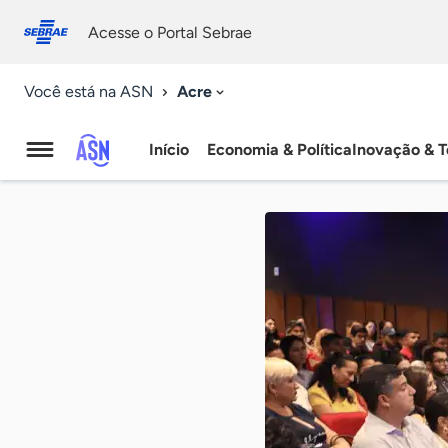
Fale
Acessibilidade
conosco
0
Acesse o Portal Sebrae
9
Acre
Você está na ASN
Início
Economia & Política
Inovação & T
Agência
Sebrae
de
Notícias