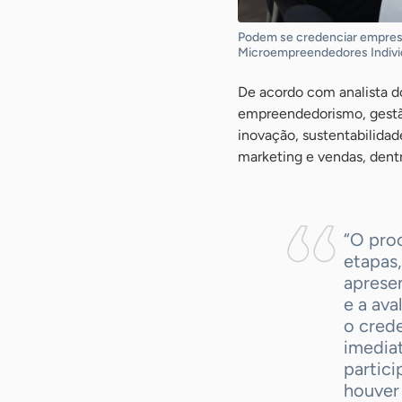
Podem se credenciar empresas
Microempreendedores Indivi
De acordo com analista do
empreendedorismo, gestão
inovação, sustentabilidad
marketing e vendas, dentr
“O pro
etapas
aprese
e a ava
o cred
imediat
partic
houver 