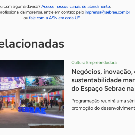
Acesse nossos canais de atendimento
ou com alguma dúvida?
.
imprensa@sebrae.com.br
rofissional da imprensa, entre em contato pelo
fale com a ASN em cada UF
ou
relacionadas
Cultura Empreendedora
Negócios, inovação, 
sustentabilidade m
do Espaço Sebrae na
Programação reunirá uma séri
promoção do desenvolvimento