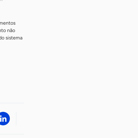
umentos
nto não
 do sistema