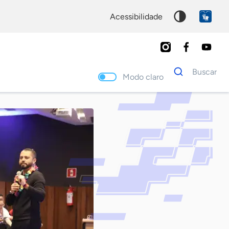
acessibilidade
Dados
Buscar
para
Modo claro
busca
Palavra
chave