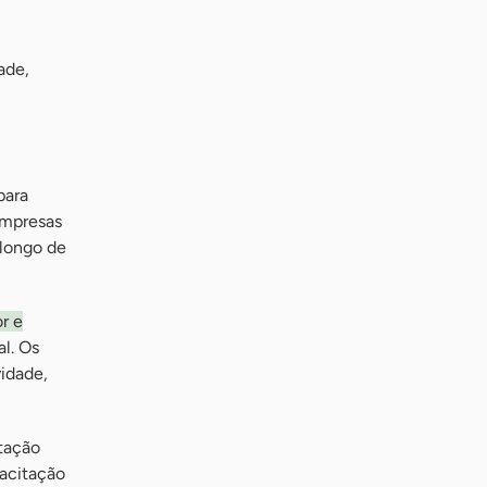
ade,
para
 empresas
 longo de
r e
l. Os
vidade,
ntação
pacitação