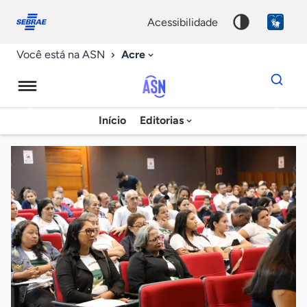
Fale
Acessibilidade
conosco
0
acessibilidade
9
Acre
Você está na ASN
Dados
para
busca
Agência
Início
Editorias
Palavra
Sebrae
chave
de
Notícias