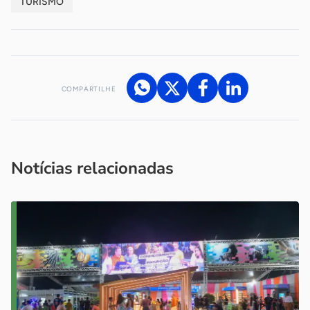
TURISMO
COMPARTILHE
Acesse nossos canais de atendimento
Ficou com alguma dúvida?
.
Se
você é um profissional da imprensa, entre em contato pelo
imprensa@sebrae.com.br
fale com a ASN em cada UF
ou
Notícias relacionadas