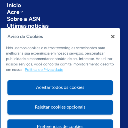
Início
Acre
Sobre a ASN
Últimas notícias
Entre em contato
Aviso de Cookies
Editorias
Nós usamos cookies e outras tecnologias semelhantes para
Economia & Política
melhorar a sua experiência em nossos serviços, personalizar
Inovação & Tecnologia
publicidade e recomendar conteúdo de seu interesse. Ao utilizar
Cultura empreendedora
nossos serviços, você concorda com tal monitoramento descrito
em nossa
Política de Privacidade
Dados
Arquivo
Aceitar todos os cookies
Rejeitar cookies opcionais
Preferências de cookies