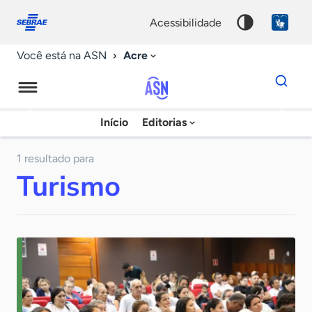
Fale
Acessibilidade
conosco
0
acessibilidade
9
Acre
Você está na ASN
Dados
para
busca
Agência
Início
Editorias
Palavra
Sebrae
chave
de
1 resultado para
Turismo
Notícias