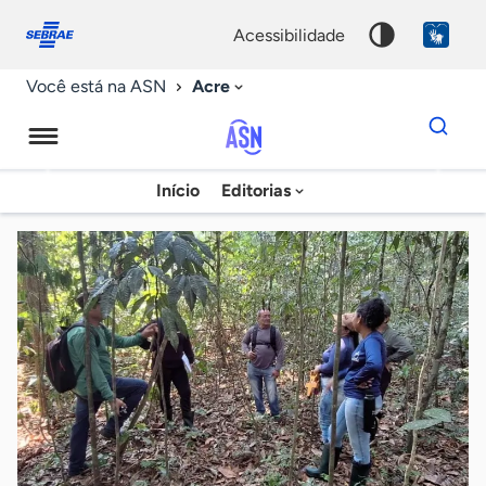
Fale
Acessibilidade
conosco
0
acessibilidade
9
Acre
Você está na ASN
Dados
para
busca
Agência
Início
Editorias
Palavra
Sebrae
chave
de
Notícias