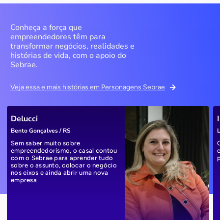
Conheça a força que
empreendedores têm para
transformar negócios, realidades e
histórias de vida, com o apoio do
Sebrae.
Veja essa e mais histórias em Personagens Sebrae
Delucci
Bento Gonçalves / RS
L
Sem saber muito sobre
empreendedorismo, o casal contou
com o Sebrae para aprender tudo
sobre o assunto, colocar o negócio
nos eixos e ainda abrir uma nova
empresa