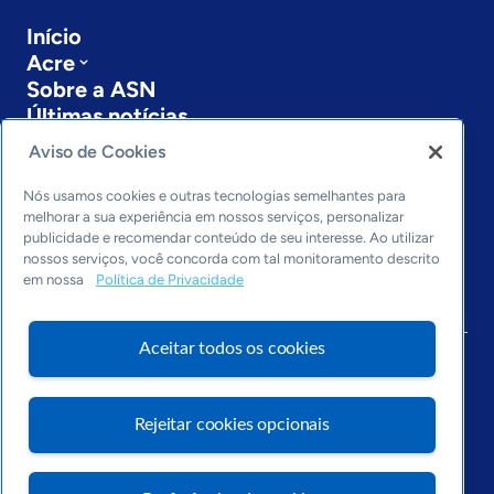
Início
Acre
Sobre a ASN
Últimas notícias
Entre em contato
Aviso de Cookies
Editorias
Nós usamos cookies e outras tecnologias semelhantes para
Economia & Política
melhorar a sua experiência em nossos serviços, personalizar
Inovação & Tecnologia
publicidade e recomendar conteúdo de seu interesse. Ao utilizar
nossos serviços, você concorda com tal monitoramento descrito
Cultura empreendedora
em nossa
Política de Privacidade
Dados
Arquivo
Aceitar todos os cookies
Rejeitar cookies opcionais