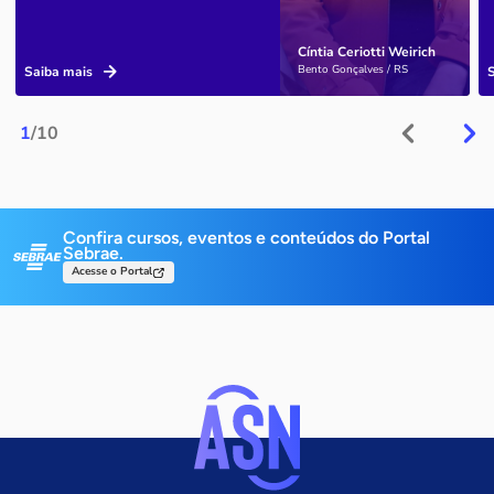
Cíntia Ceriotti Weirich
Bento Gonçalves / RS
Saiba mais
1
/10
Confira cursos, eventos e conteúdos do Portal
Sebrae.
Acesse o Portal