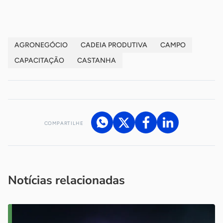
AGRONEGÓCIO
CADEIA PRODUTIVA
CAMPO
CAPACITAÇÃO
CASTANHA
COMPARTILHE
Acesse nossos canais de atendimento
Ficou com alguma dúvida?
.
Se
você é um profissional da imprensa, entre em contato pelo
imprensa@sebrae.com.br
fale com a ASN em cada UF
ou
Notícias relacionadas