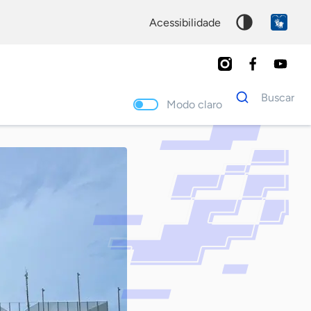
acessibilidade
Dados
Buscar
para
Modo claro
busca
Palavra
chave