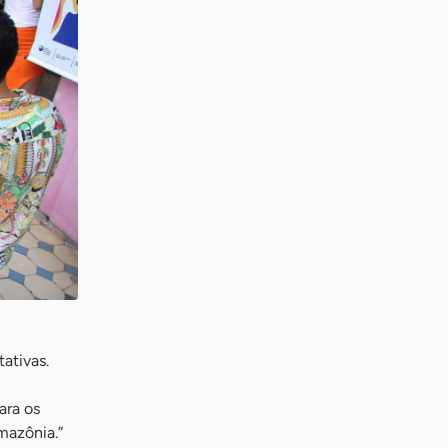
ativas.
ara os
mazônia.”