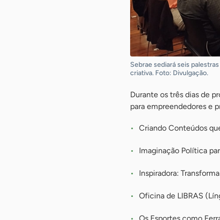
Sebrae sediará seis palestr
criativa. Foto: Divulgação.
Durante os três dias de p
para empreendedores e pro
Criando Conteúdos que 
Imaginação Política p
Inspiradora: Transform
Oficina de LIBRAS (Líng
Os Esportes como Ferra