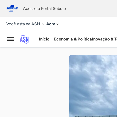
Fale
Acessibilidade
conosco
0
Acesse o Portal Sebrae
9
Acre
Você está na ASN
Início
Economia & Política
Inovação & T
Agência
Sebrae
de
Notícias