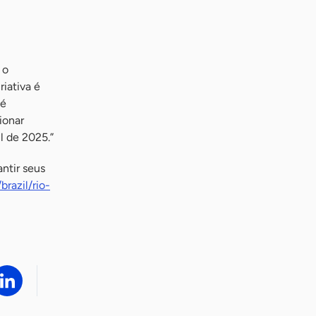
 o
iativa é
 é
ionar
l de 2025.”
ntir seus
brazil/rio-