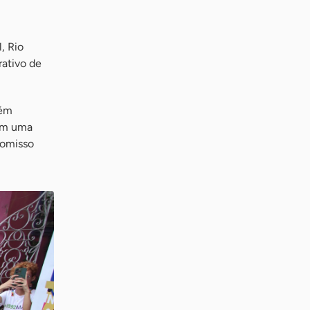
, Rio
rativo de
bém
com uma
romisso