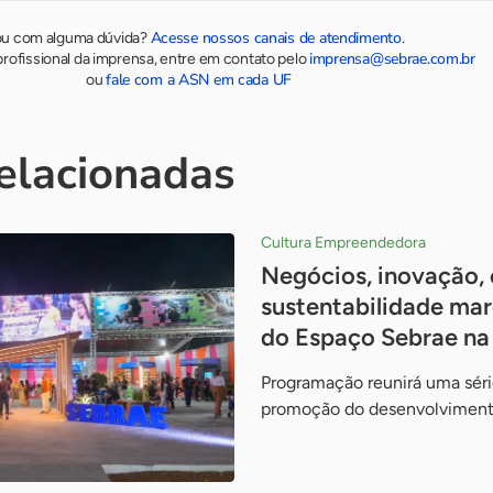
Acesse nossos canais de atendimento
ou com alguma dúvida?
.
imprensa@sebrae.com.br
rofissional da imprensa, entre em contato pelo
fale com a ASN em cada UF
ou
relacionadas
Cultura Empreendedora
Negócios, inovação, 
sustentabilidade m
do Espaço Sebrae na
Programação reunirá uma séri
promoção do desenvolvimento