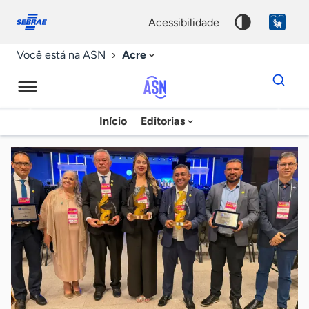
Fale
Acessibilidade
conosco
0
acessibilidade
9
Acre
Você está na ASN
Dados
para
busca
Agência
Início
Editorias
Palavra
Sebrae
chave
de
Notícias