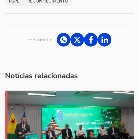
PSPE
RECONHECIMENTO
COMPARTILHE
Acesse nossos canais de atendimento
Ficou com alguma dúvida?
.
Se
você é um profissional da imprensa, entre em contato pelo
imprensa@sebrae.com.br
fale com a ASN em cada UF
ou
Notícias relacionadas