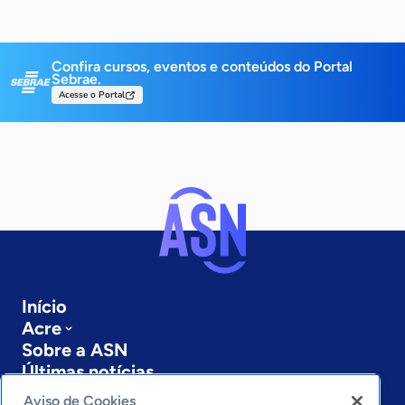
Confira cursos, eventos e conteúdos do Portal
Sebrae.
Acesse o Portal
Início
Acre
Sobre a ASN
Últimas notícias
Entre em contato
Aviso de Cookies