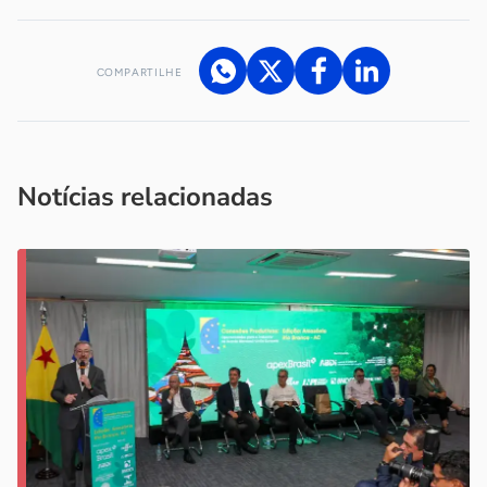
COMPARTILHE
Acesse nossos canais de atendimento
Ficou com alguma dúvida?
.
Se
você é um profissional da imprensa, entre em contato pelo
imprensa@sebrae.com.br
fale com a ASN em cada UF
ou
Notícias relacionadas