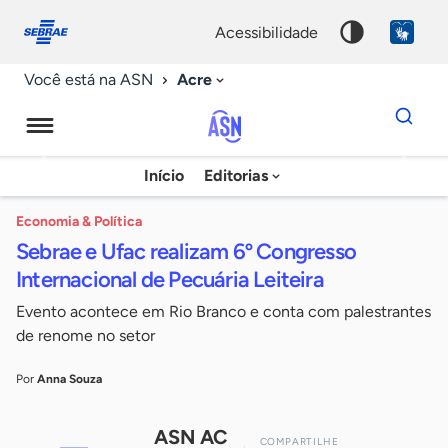
Fale
Acessibilidade
conosco
0
acessibilidade
9
Acre
Você está na ASN
Dados
para
busca
Agência
Início
Editorias
Palavra
Sebrae
chave
de
Economia & Política
Sebrae e Ufac realizam 6º Congresso
Notícias
Internacional de Pecuária Leiteira
Evento acontece em Rio Branco e conta com palestrantes
de renome no setor
Por
Anna Souza
ASN AC
COMPARTILHE