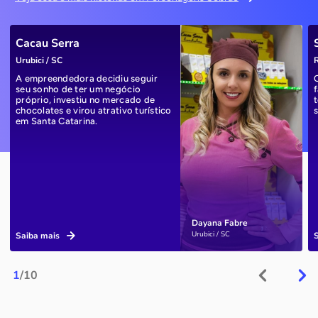
Cacau Serra
Urubici / SC
R
A empreendedora decidiu seguir
seu sonho de ter um negócio
próprio, investiu no mercado de
chocolates e virou atrativo turístico
em Santa Catarina.
Dayana Fabre
Urubici / SC
Saiba mais
1
/10