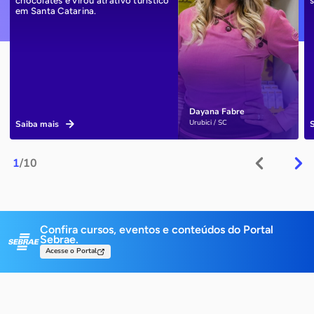
chocolates e virou atrativo turístico
em Santa Catarina.
Dayana Fabre
Urubici / SC
Saiba mais
1
/10
Confira cursos, eventos e conteúdos do Portal
Sebrae.
Acesse o Portal