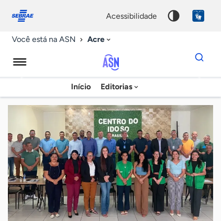
Fale
Acessibilidade
conosco
0
acessibilidade
9
Acre
Você está na ASN
Dados
para
busca
Agência
Início
Editorias
Palavra
Sebrae
chave
de
Notícias