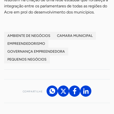
integração entre os parlamentares de todas as regiões do
Acre em prol do desenvolvimento dos municípios.
AMBIENTE DE NEGÓCIOS
CAMARA MUNICIPAL
EMPREENDEDORISMO
GOVERNANÇA EMPREENDEDORA
PEQUENOS NEGÓCIOS
COMPARTILHE
Acesse nossos canais de atendimento
Ficou com alguma dúvida?
.
Se
você é um profissional da imprensa, entre em contato pelo