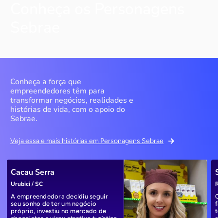
Conheça os Personagens
Sebrae
Conheça a força que
empreendedores têm para
transformar negócios, realidades e
histórias de vida, com o apoio do
Sebrae.
Veja essa e mais histórias em Personagens Sebrae
Cacau Serra
Urubici / SC
R
A empreendedora decidiu seguir
seu sonho de ter um negócio
próprio, investiu no mercado de