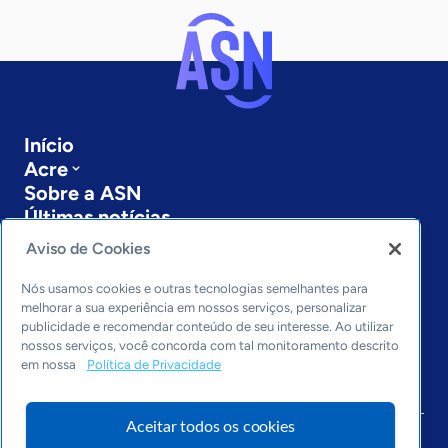
Início
Acre
Sobre a ASN
Últimas notícias
Entre em contato
Aviso de Cookies
Editorias
Nós usamos cookies e outras tecnologias semelhantes para
Economia & Política
melhorar a sua experiência em nossos serviços, personalizar
Inovação & Tecnologia
publicidade e recomendar conteúdo de seu interesse. Ao utilizar
nossos serviços, você concorda com tal monitoramento descrito
Cultura empreendedora
em nossa
Política de Privacidade
Dados
Arquivo
Aceitar todos os cookies